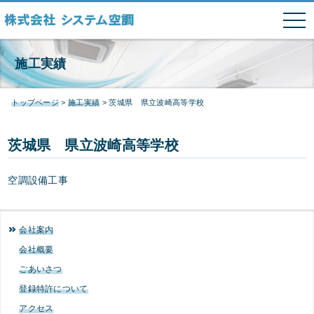
tog
nav
本文へ
システム空調
施工実績
トップページ
>
施工実績
>
茨城県 県立波崎高等学校
茨城県 県立波崎高等学校
空調設備工事
会社案内
会社概要
ごあいさつ
登録特許について
アクセス