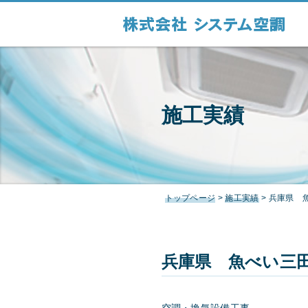
本文へ
システム空調
施工実績
トップページ
>
施工実績
>
兵庫県 
兵庫県 魚べい三