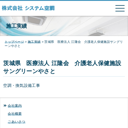
tog
nav
本文へ
システム空調
施工実績
トップページ
>
施工実績
>
茨城県 医療法人 江隆会 介護老人保健施設サングリ
ーンやさと
茨城県 医療法人 江隆会 介護老人保健施設
サングリーンやさと
空調・換気設備工事
会社案内
会社概要
ごあいさつ