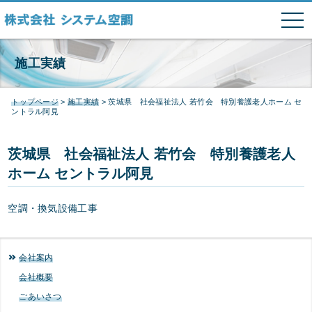
tog
nav
本文へ
システム空調
施工実績
トップページ
>
施工実績
>
茨城県 社会福祉法人 若竹会 特別養護老人ホーム セ
ントラル阿見
茨城県 社会福祉法人 若竹会 特別養護老人
ホーム セントラル阿見
空調・換気設備工事
会社案内
会社概要
ごあいさつ